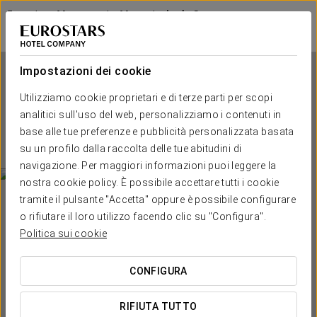
Eurostars Monumento Monasterio de San
Clodio Hotel
OURENSE - LEIRO
Accedi a Star Tr
Impostazioni dei cookie
Eurostars Monumento
Utilizziamo cookie proprietari e di terze parti per scopi
analitici sull'uso del web, personalizziamo i contenuti in
Monasterio de San Clodio
base alle tue preferenze e pubblicità personalizzata basata
Hotel
su un profilo dalla raccolta delle tue abitudini di
navigazione. Per maggiori informazioni puoi leggere la
OURENSE - LEIRO
nostra cookie policy. È possibile accettare tutti i cookie
tramite il pulsante "Accetta" oppure è possibile configurare
o rifiutare il loro utilizzo facendo clic su "Configura".
Politica sui cookie
CONFIGURA
QUANDO VUOI ANDARE?


RIFIUTA TUTTO