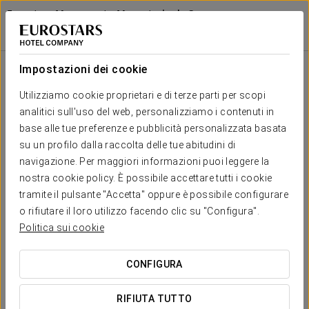
Eurostars Monumento Monasterio de San
Clodio Hotel
OURENSE - LEIRO
Accedi a Star Tr
Camere
Impostazioni dei cookie
Camere
Il comfort e il riposo di cui hai
Utilizziamo cookie proprietari e di terze parti per scopi
bisogno
analitici sull'uso del web, personalizziamo i contenuti in
base alle tue preferenze e pubblicità personalizzata basata
su un profilo dalla raccolta delle tue abitudini di
Le migliori tenuti segreti dell´Hotel Eurostars Monumento
navigazione. Per maggiori informazioni puoi leggere la
Monasterio de San Clodio sono le vostre camere, tutte
spaziose, all'aperto, arredato con gusto e in armonia con
nostra cookie policy. È possibile accettare tutti i cookie
l'ambiente storico, con alti soffitti e pareti in pietra, e con una
tramite il pulsante "Accetta" oppure è possibile configurare
magnifica vista di vigneti e pinete che circondano il
o rifiutare il loro utilizzo facendo clic su "Configura".
monastero.Ciascuna delle nostre 25 camere. Di questi, 21 sono
doppie e 4 suite con salotto. Le camere sono spaziose,
Politica sui cookie
arredate con mobili e tappeti in stile classico sono dotate in
modo che non si rendono conto che è in realtà nelle celle di
epoca medievale: WiFi, TV satellitare, minibar, bagno.
CONFIGURA
SERVIZI ESCLUSIVI
RIFIUTA TUTTO