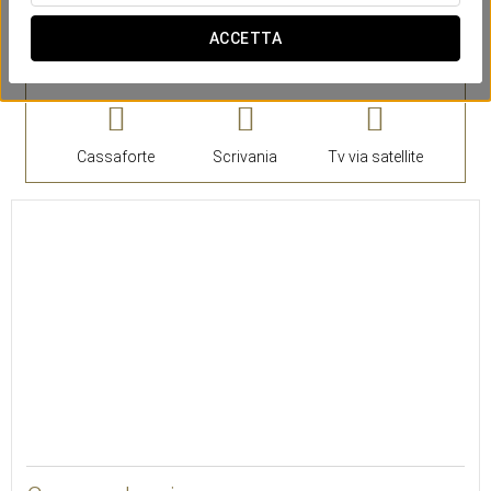
ACCETTA
Camera
Suite
Cassaforte
Scrivania
Tv via satellite
27