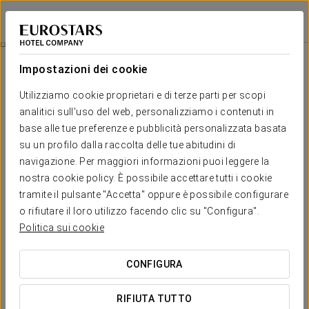
Eurostars Oporto
PORTO
Accedi a Star Tr
Pranzo: Menú Del Giorno
Impostazioni dei cookie
Utilizziamo cookie proprietari e di terze parti per scopi
analitici sull'uso del web, personalizziamo i contenuti in
base alle tue preferenze e pubblicità personalizzata basata
su un profilo dalla raccolta delle tue abitudini di
navigazione. Per maggiori informazioni puoi leggere la
nostra cookie policy. È possibile accettare tutti i cookie
tramite il pulsante "Accetta" oppure è possibile configurare
15,50€
o rifiutare il loro utilizzo facendo clic su "Configura".
Pranzo: Menú del Giorno
Politica sui cookie
Ti invitiamo a goderti un ottimo pranzo dopo una giornata
CONFIGURA
trascorsa godendoti la città di Porto.
RIFIUTA TUTTO