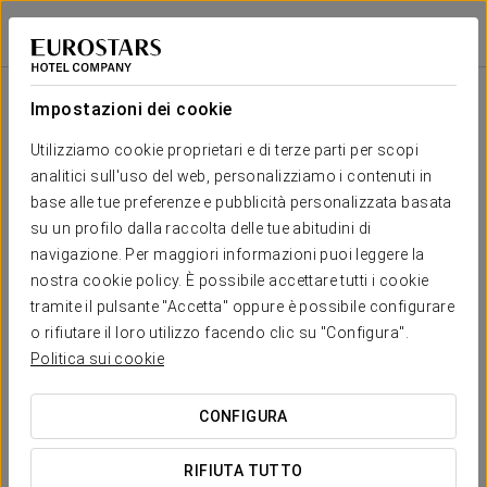
Eurostars Oporto
PORTO
Accedi a Star Tr
Salone
U-
Scuola
Banchetto
Cocktail
Imperial
Teatro
Cabaret
Shape
Impostazioni dei cookie
ALVARINHO
2
139 m
Il tuo evento a
Utilizziamo cookie proprietari e di terze parti per scopi
-
-
70
35
-
120
x m
analitici sull'uso del web, personalizziamo i contenuti in
altura
base alle tue preferenze e pubblicità personalizzata basata
MALVASIA
su un profilo dalla raccolta delle tue abitudini di
2
102 m
-
-
60
40
-
96
navigazione. Per maggiori informazioni puoi leggere la
x m
RICHIEDI PREVENTIVO
nostra cookie policy. È possibile accettare tutti i cookie
altura
tramite il pulsante "Accetta" oppure è possibile configurare
LOUREIRO
o rifiutare il loro utilizzo facendo clic su "Configura".
2
59 m
-
-
42
22
-
54
Politica sui cookie
x m
altura
CONFIGURA
MOSCATEL
2
39 m
-
-
25
20
-
35
x m
RIFIUTA TUTTO