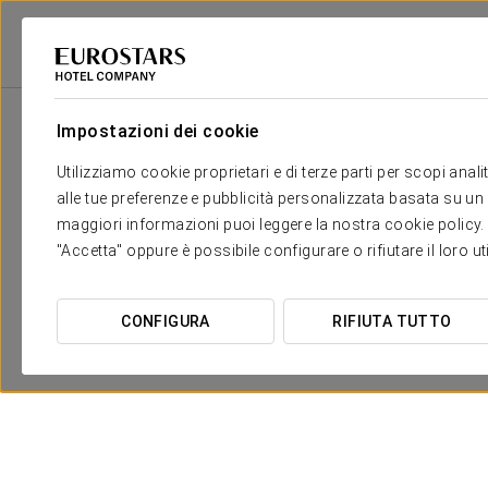
Eurostars Hotel Company
Hungary
Budapest
Eurostars Palazzo Zi
Impostazioni dei cookie
Utilizziamo cookie proprietari e di terze parti per scopi anal
alle tue preferenze e pubblicità personalizzata basata su un p
maggiori informazioni puoi leggere la nostra cookie policy. È 
"Accetta" oppure è possibile configurare o rifiutare il loro u
CONFIGURA
RIFIUTA TUTTO