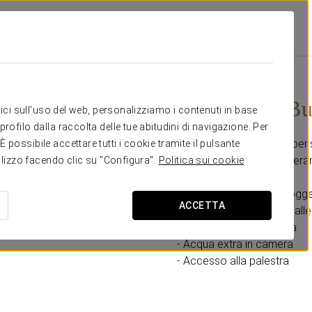
chy
Promozioni
Esperienza Business
20 €
Esperienza Bu
itici sull'uso del web, personalizziamo i contenuti in base
rofilo dalla raccolta delle tue abitudini di navigazione. Per
Qui troverai uno spazio pensa
possibile accettare tutti i cookie tramite il pulsante
piccoli dettagli che rendera
tilizzo facendo clic su "Configura".
Politica sui cookie
- Check-in anticipato (sogget
ACCETTA
- Check-out tardivo fino alle
- Frutta fresca in camera
- Acqua extra in camera
- Accesso alla palestra