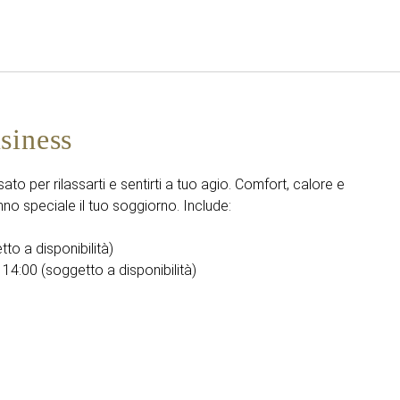
Italiano
Accedi a Star Traveler o 
siness
to per rilassarti e sentirti a tuo agio. Comfort, calore e
nno speciale il tuo soggiorno. Include:
to a disponibilità)
 14:00 (soggetto a disponibilità)