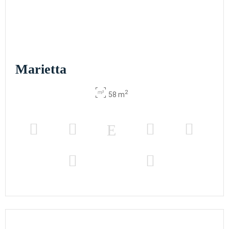
Marietta
2
58 m