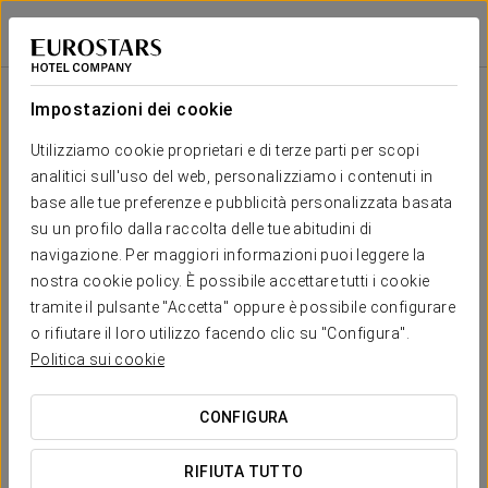
Eurostars Palazzo Zichy
BUDAPEST
Accedi a Star Tr
Salone
U-
Scuola
Banchetto
Cocktail
Imperial
Teatro
Cabaret
Shape
Impostazioni dei cookie
Marietta
2
58 m
Il tuo evento a
Utilizziamo cookie proprietari e di terze parti per scopi
-
-
46
32
-
60
x m
analitici sull'uso del web, personalizziamo i contenuti in
altura
base alle tue preferenze e pubblicità personalizzata basata
Sarolta
su un profilo dalla raccolta delle tue abitudini di
2
62 m
-
-
46
27
-
60
navigazione. Per maggiori informazioni puoi leggere la
x m
RICHIEDI PREVENTIVO
nostra cookie policy. È possibile accettare tutti i cookie
altura
tramite il pulsante "Accetta" oppure è possibile configurare
Lívia
o rifiutare il loro utilizzo facendo clic su "Configura".
2
36 m
-
-
-
12
16
-
Politica sui cookie
x m
altura
CONFIGURA
RIFIUTA TUTTO