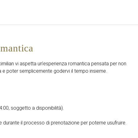
Italiano
Accedi a Star Traveler o 
omantica
ximilian vi aspetta un’esperienza romantica pensata per non
a e poter semplicemente godervi il tempo insieme.
4:00, soggetto a disponibilità).
durante il processo di prenotazione per poterne usufruire.