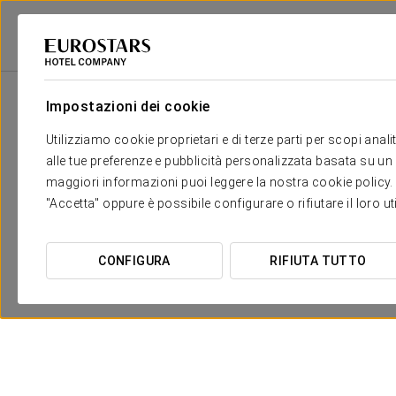
Eurostars Hotel Company
Germania
Ratisbona
Eurostars Park Hote
Impostazioni dei cookie
Utilizziamo cookie proprietari e di terze parti per scopi anal
alle tue preferenze e pubblicità personalizzata basata su un p
maggiori informazioni puoi leggere la nostra cookie policy. È 
"Accetta" oppure è possibile configurare o rifiutare il loro u
CONFIGURA
RIFIUTA TUTTO