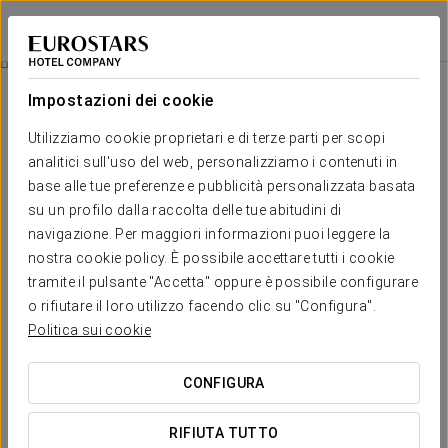
Exe Boston
SARAGOZZA
Accedi a Star Tr
Esperienza Business Senza Preoccupazioni
Impostazioni dei cookie
Utilizziamo cookie proprietari e di terze parti per scopi
analitici sull'uso del web, personalizziamo i contenuti in
base alle tue preferenze e pubblicità personalizzata basata
su un profilo dalla raccolta delle tue abitudini di
navigazione. Per maggiori informazioni puoi leggere la
nostra cookie policy. È possibile accettare tutti i cookie
tramite il pulsante "Accetta" oppure è possibile configurare
o rifiutare il loro utilizzo facendo clic su "Configura".
25 € a persona al giorno
Esperienza business senza
Politica sui cookie
preoccupazioni
CONFIGURA
Orari flessibili, cena e parcheggio inclusi: tutto pensato per
adattarsi ai tuoi impegni.
RIFIUTA TUTTO