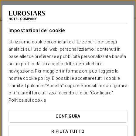
Exe Boston
SARAGOZZA
Accedi a Star Tr
Esperienza Gastronomica A Km 0
Impostazioni dei cookie
Utilizziamo cookie proprietari e di terze parti per scopi
analitici sull'uso del web, personalizziamo i contenuti in
base alle tue preferenze e pubblicità personalizzata basata
su un profilo dalla raccolta delle tue abitudini di
navigazione. Per maggiori informazioni puoi leggere la
nostra cookie policy. È possibile accettare tutti i cookie
tramite il pulsante "Accetta" oppure è possibile configurare
o rifiutare il loro utilizzo facendo clic su "Configura".
30 € a persona al giorno
Esperienza gastronomica a Km 0
Politica sui cookie
Sapori locali, ingredienti a chilometro zero e ricette che
CONFIGURA
rendono omaggio al territorio.
RIFIUTA TUTTO