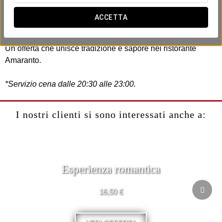
All’Exe Boston abbiamo creato
questa esperienza
gastronomica
con prodotti locali selezionati con cura per
ACCETTA
offrirti una cena con un’identità unica.
Un’offerta che unisce tradizione e sapore nel ristorante
Amaranto.
*Servizio cena dalle 20:30 alle 23:00.
I nostri clienti si sono interessati anche a:
Esperienza romantica
16,50 €