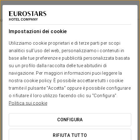
Exe Gran Hotel Solúcar
SIVIGLIA
Accedi a Star Tr
Biglietto Per Agua Mágica
Impostazioni dei cookie
Utilizziamo cookie proprietari e di terze parti per scopi
analitici sull'uso del web, personalizziamo i contenuti in
base alle tue preferenze e pubblicità personalizzata basata
su un profilo dalla raccolta delle tue abitudini di
navigazione. Per maggiori informazioni puoi leggere la
nostra cookie policy. È possibile accettare tutti i cookie
tramite il pulsante "Accetta" oppure è possibile configurare
o rifiutare il loro utilizzo facendo clic su "Configura".
Da 21,90 €
Biglietto per Agua Mágica
Politica sui cookie
Goditi una splendida giornata al parco tematico Agua
CONFIGURA
Mágica.
RIFIUTA TUTTO