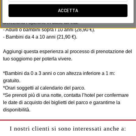
Include:
- Ingresso di 1 giorno intero al parco tematico Agua Mágica.
ACCETTA
Seleziona l’opzione in base all’età:
- Adulti o bambini sopra i 10 anni (28,90 €).
- Bambini da 4 a 10 anni (21,90 €).
Aggiungi questa esperienza al processo di prenotazione del
tuo soggiorno per poterla vivere.
*Bambini da 0 a 3 anni o con altezza inferiore a 1 m:
gratuito.
*Orari soggetti al calendario del parco.
*Se prenoti più di una notte, contatta l’hotel per confermare
le date di acquisto dei biglietti del parco e garantirne la
disponibilità.
I nostri clienti si sono interessati anche a: