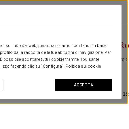
Promozioni
Esperienza Romantica
20 €
Esperienza R
itici sull'uso del web, personalizziamo i contenuti in base
rofilo dalla raccolta delle tue abitudini di navigazione. Per
Vieni a celebrare l’amore e
possibile accettare tutti i cookie tramite il pulsante
tilizzo facendo clic su "Configura".
Politica sui cookie
Include:
-Cava.
ACCETTA
-Cioccolatini.
-Late check-out fino alle 15