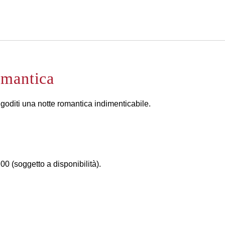
Italiano
Accedi a Star Traveler o 
omantica
 goditi una notte romantica indimenticabile.
:00 (soggetto a disponibilità).