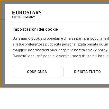
Eurostars Hotel Company
Spagna
Sevilla
Exe Gran Hotel Solúcar
Impostazioni dei cookie
Utilizziamo cookie proprietari e di terze parti per scopi anal
alle tue preferenze e pubblicità personalizzata basata su un p
maggiori informazioni puoi leggere la nostra cookie policy. È 
"Accetta" oppure è possibile configurare o rifiutare il loro u
CONFIGURA
RIFIUTA TUTTO