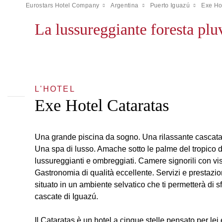
Eurostars Hotel Company
Argentina
Puerto Iguazú
Exe Ho
La lussureggiante foresta plu
L'HOTEL
Exe Hotel Cataratas
Una grande piscina da sogno. Una rilassante cascata 
Una spa di lusso. Amache sotto le palme del tropico d
lussureggianti e ombreggiati. Camere signorili con vis
Gastronomia di qualità eccellente. Servizi e prestazion
situato in un ambiente selvatico che ti permetterà di s
cascate di Iguazú.
Il Cataratas è un hotel a cinque stelle pensato per lei 