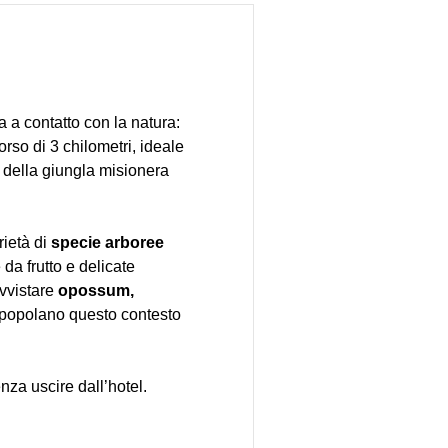
a a contatto con la natura:
rso di 3 chilometri, ideale
za della giungla misionera
.
ietà di
specie arboree
 da frutto e delicate
vvistare
opossum,
e popolano questo contesto
za uscire dall’hotel.