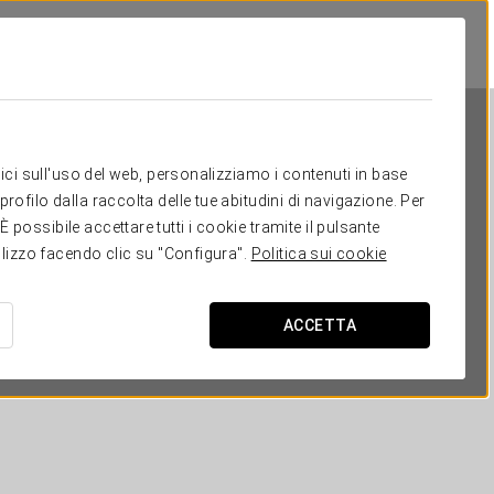
itici sull'uso del web, personalizziamo i contenuti in base
rofilo dalla raccolta delle tue abitudini di navigazione. Per
possibile accettare tutti i cookie tramite il pulsante
tilizzo facendo clic su "Configura".
Politica sui cookie
Exe Hotel Cataratas
ACCETTA
PUERTO IGUAZÚ