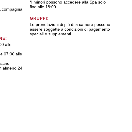
*I minori possono accedere alla Spa solo
:
fino alle 18:00.
a compagnia.
GRUPPI:
Le prenotazioni di più di 5 camere possono
essere soggette a condizioni di pagamento
speciali e supplementi.
NE:
00 alle
le 07:00 alle
ssario
con almeno 24