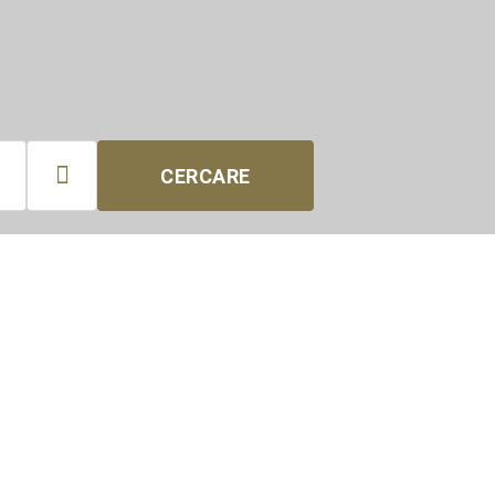

CERCARE