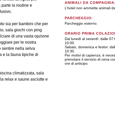
ANIMALI DA COMPAGNIA
 parte la routine e
L’hotel non ammette animali d
lusivo.
PARCHEGGIO:
Parcheggio esterno.
nto sia per bambini che per
io, sala giochi con ping
ORARIO PRIMA COLAZIO
eficiare di una vasta opzione
Dal lunedì al venerdì: dalle 07:
ggiare per le nostra
10:00.
Sabato, domenica e festivi: dal
 sentire nella selva
10:30.
a e la fauna tipiche di
Per motivi di capienza, è nece
prenotare il servizio di cena 
ore di anticipo.
scina climatizzata, sala
a relax e saune asciutte e