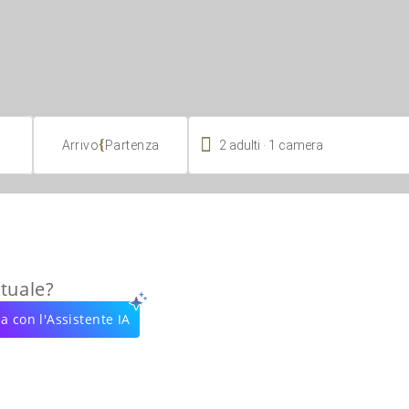

.
{
2
adulti
1
camera
Arrivo
Partenza
rtuale?
a con l'Assistente IA