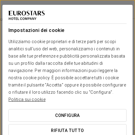
Exe Las Margas Golf
HUESCA - LATAS
Accedi a Star Tr
Outdoor Activities
Impostazioni dei cookie
Outdoor Activities
Utilizziamo cookie proprietari e di terze parti per scopi
analitici sull'uso del web, personalizziamo i contenuti in
base alle tue preferenze e pubblicità personalizzata basata
su un profilo dalla raccolta delle tue abitudini di
navigazione. Per maggiori informazioni puoi leggere la
nostra cookie policy. È possibile accettare tutti i cookie
tramite il pulsante "Accetta" oppure è possibile configurare
o rifiutare il loro utilizzo facendo clic su "Configura".
Politica sui cookie
CONFIGURA
RIFIUTA TUTTO