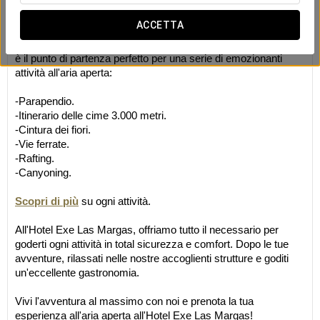
Attività all’aria aperta
ACCETTA
Scopri l'avventura all'aria aperta all'Hotel Exe Las Margas!
Immerso in uno spettacolare ambiente naturale, il nostro hotel
è il punto di partenza perfetto per una serie di emozionanti
attività all'aria aperta:
-Parapendio.
-Itinerario delle cime 3.000 metri.
-Cintura dei fiori.
-Vie ferrate.
-Rafting.
-Canyoning.
Scopri di più
su ogni attività.
All'Hotel Exe Las Margas, offriamo tutto il necessario per
goderti ogni attività in total sicurezza e comfort. Dopo le tue
avventure, rilassati nelle nostre accoglienti strutture e goditi
un'eccellente gastronomia.
Vivi l'avventura al massimo con noi e prenota la tua
esperienza all'aria aperta all'Hotel Exe Las Margas!