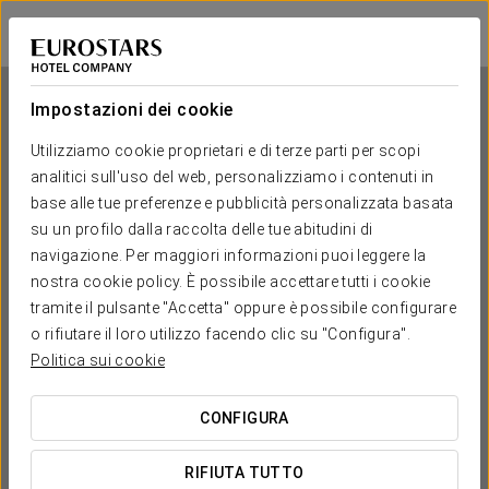
Exe Suites Reforma
CITTÀ DEL MESSICO, CDMX
Accedi a Star Tr
Impostazioni dei cookie
Utilizziamo cookie proprietari e di terze parti per scopi
analitici sull'uso del web, personalizziamo i contenuti in
Exe Suites Reforma
base alle tue preferenze e pubblicità personalizzata basata
su un profilo dalla raccolta delle tue abitudini di
CITTÀ DEL MESSICO, CDMX
navigazione. Per maggiori informazioni puoi leggere la
nostra cookie policy. È possibile accettare tutti i cookie
tramite il pulsante "Accetta" oppure è possibile configurare
o rifiutare il loro utilizzo facendo clic su "Configura".
Politica sui cookie
CONFIGURA
QUANDO VUOI ANDARE?


RIFIUTA TUTTO