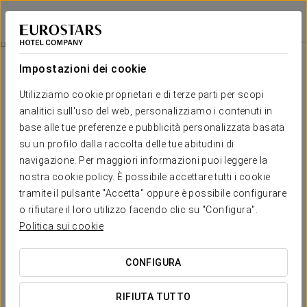
Exe Suites Reforma
CITTÀ DEL MESSICO, CDMX
Accedi a Star Tr
Esperienza Business
Impostazioni dei cookie
Utilizziamo cookie proprietari e di terze parti per scopi
analitici sull'uso del web, personalizziamo i contenuti in
base alle tue preferenze e pubblicità personalizzata basata
su un profilo dalla raccolta delle tue abitudini di
navigazione. Per maggiori informazioni puoi leggere la
nostra cookie policy. È possibile accettare tutti i cookie
tramite il pulsante "Accetta" oppure è possibile configurare
o rifiutare il loro utilizzo facendo clic su "Configura".
35 $
Esperienza Business
Politica sui cookie
Orari flessibili, tutto pensato per adattarsi alla tua agenda.
CONFIGURA
All’Exe Suites Reforma, abbiamo creato questa esperienza
RIFIUTA TUTTO