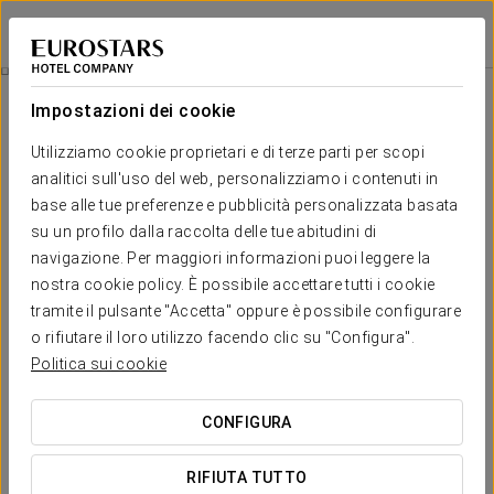
Exe Vienna
VIENNA
Accedi a Star Tr
Concerto Di Musica Classica Di Orangerie Schloss Schönbrunn
Impostazioni dei cookie
Utilizziamo cookie proprietari e di terze parti per scopi
analitici sull'uso del web, personalizziamo i contenuti in
base alle tue preferenze e pubblicità personalizzata basata
su un profilo dalla raccolta delle tue abitudini di
navigazione. Per maggiori informazioni puoi leggere la
nostra cookie policy. È possibile accettare tutti i cookie
tramite il pulsante "Accetta" oppure è possibile configurare
o rifiutare il loro utilizzo facendo clic su "Configura".
55€
Concerto di musica classica di
Politica sui cookie
Orangerie Schloss Schönbrunn
CONFIGURA
Completa il tuo soggiorno a Vienna con un concerto di
musica classica nell'emblematico Orangerie Schloss
RIFIUTA TUTTO