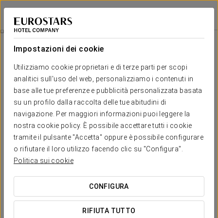
Exe Vienna
VIENNA
Accedi a Star Tr
Esperienza Comfort
Impostazioni dei cookie
Utilizziamo cookie proprietari e di terze parti per scopi
analitici sull'uso del web, personalizziamo i contenuti in
base alle tue preferenze e pubblicità personalizzata basata
su un profilo dalla raccolta delle tue abitudini di
navigazione. Per maggiori informazioni puoi leggere la
nostra cookie policy. È possibile accettare tutti i cookie
tramite il pulsante "Accetta" oppure è possibile configurare
o rifiutare il loro utilizzo facendo clic su "Configura".
20€
Esperienza Comfort
Politica sui cookie
Orari flessibili, tutto pensato per adattarsi ai tuoi impegni.
CONFIGURA
All'Exe Vienna abbiamo creato questa esperienza comfort
RIFIUTA TUTTO