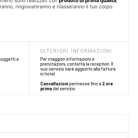
tamenti sono realizzati con
prodotti di prima qualità
,
eranno, ringiovaniranno e rilasseranno il tuo corpo.
ULTERIORI INFORMAZIONI
 soggetti a
Per maggiori informazioni e
prenotazioni, contatta la reception. Il
suo servizio sarà aggiunto alla fattura
in hotel.
Cancellazioni
permesse fino a
2 ore
prima
del servizio.