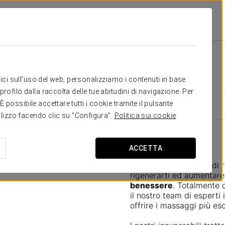
ure E Servizi
Wellness
Wellness
itici sull'uso del web, personalizziamo i contenuti in base
rofilo dalla raccolta delle tue abitudini di navigazione. Per
possibile accettare tutti i cookie tramite il pulsante
tilizzo facendo clic su "Configura".
Politica sui cookie
Massaggi
ACCETTA
Questa è la tua fonte di r
rigenerarti ed aumentare 
benessere
. Totalmente d
il nostro team di esperti 
offrire i massaggi più esc