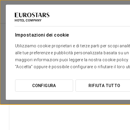
Eurostars Hotel Company
Spagna
Madrid
Ikonik Gran Vía
Strutt
Impostazioni dei cookie
Utilizziamo cookie proprietari e di terze parti per scopi anal
alle tue preferenze e pubblicità personalizzata basata su un p
maggiori informazioni puoi leggere la nostra cookie policy. È 
"Accetta" oppure è possibile configurare o rifiutare il loro u
CONFIGURA
RIFIUTA TUTTO