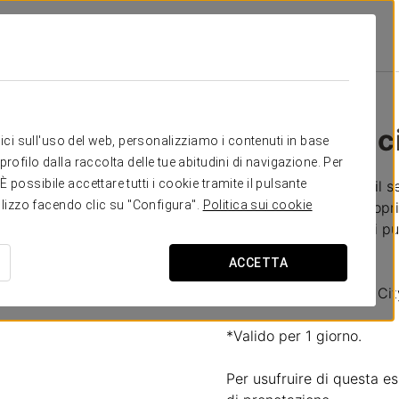
Ikonik Lex
Promozioni
Tour Della Città
33 €
Tour della c
itici sull'uso del web, personalizziamo i contenuti in base
rofilo dalla raccolta delle tue abitudini di navigazione. Per
possibile accettare tutti i cookie tramite il pulsante
Barcelona City Tour è il s
tilizzo facendo clic su "Configura".
Politica sui cookie
OFF) che ti invita a scoprir
scendere nei principali pu
ACCETTA
Include:
- 1 biglietto Barcelona Cit
*Valido per 1 giorno.
Per usufruire di questa e