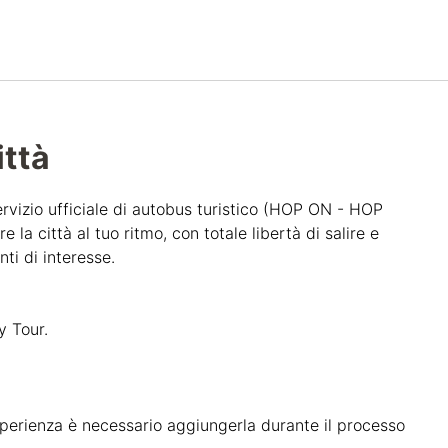
Italiano
Accedi a Star Traveler o 
ittà
ervizio ufficiale di autobus turistico (HOP ON - HOP
e la città al tuo ritmo, con totale libertà di salire e
nti di interesse.
y Tour.
sperienza è necessario aggiungerla durante il processo