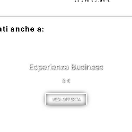
di prenotazione.
ati anche a:
Esperienza Business
8 €
VEDI OFFERTA