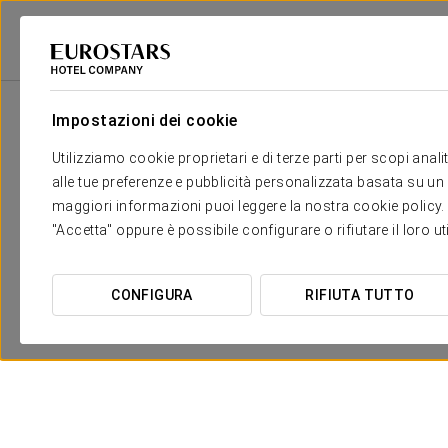
Eurostars Hotel Company
Spagna
Barcelona - Hospitalet De Llobregat
Impostazioni dei cookie
Utilizziamo cookie proprietari e di terze parti per scopi anal
alle tue preferenze e pubblicità personalizzata basata su un p
maggiori informazioni puoi leggere la nostra cookie policy. È 
"Accetta" oppure è possibile configurare o rifiutare il loro u
CONFIGURA
RIFIUTA TUTTO