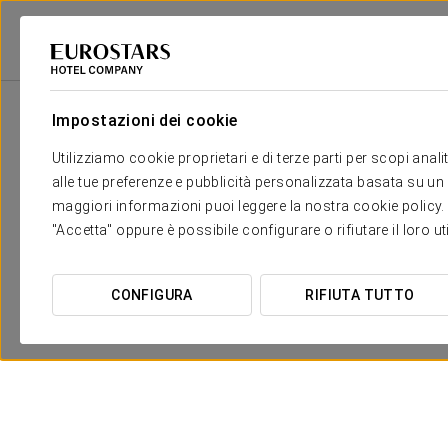
2
Salone
m
Dimensioni
SALA EUROPA I
2
x
Impostazioni dei cookie
60 m
Utilizziamo cookie proprietari e di terze parti per scopi anal
SALA EUROPA II
2
x
60 m
alle tue preferenze e pubblicità personalizzata basata su un p
maggiori informazioni puoi leggere la nostra cookie policy. È 
SALA EUROPA
2
x
120 m
"Accetta" oppure è possibile configurare o rifiutare il loro u
CONFIGURA
RIFIUTA TUTTO