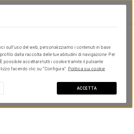
Scuola
Banchetto
Cocktail
U-Sha
25
30
15
15
Il tuo evento a
itici sull'uso del web, personalizziamo i contenuti in base
25
30
15
15
rofilo dalla raccolta delle tue abitudini di navigazione. Per
possibile accettare tutti i cookie tramite il pulsante
50
60
30
30
tilizzo facendo clic su "Configura".
Politica sui cookie
RICHIEDI PREVENTIVO
ACCETTA