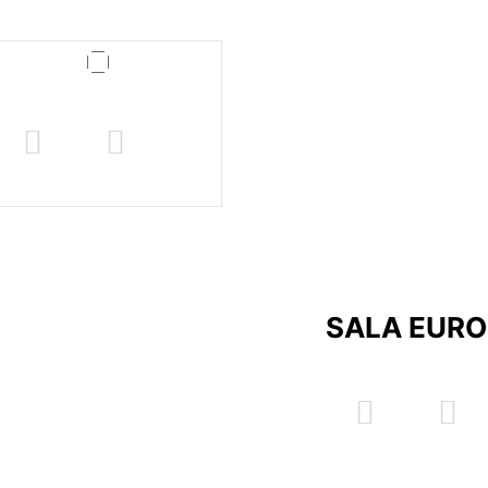
2
60 m
SALA EURO