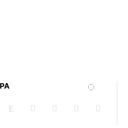
PA
2
120 m