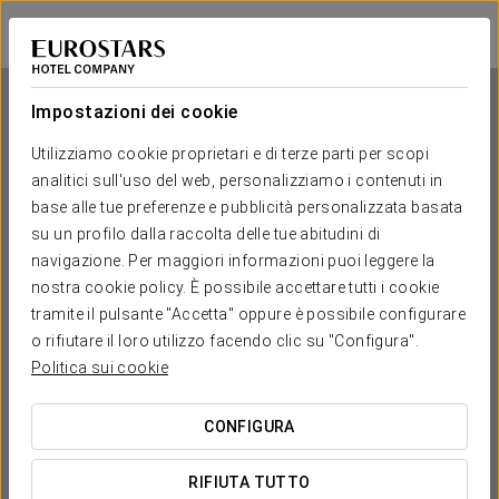
Tandem Puerto Chico
CADICE
Accedi a Star Tr
Impostazioni dei cookie
Utilizziamo cookie proprietari e di terze parti per scopi
Tandem Puerto Chico
analitici sull'uso del web, personalizziamo i contenuti in
base alle tue preferenze e pubblicità personalizzata basata
CADICE
su un profilo dalla raccolta delle tue abitudini di
navigazione. Per maggiori informazioni puoi leggere la
nostra cookie policy. È possibile accettare tutti i cookie
tramite il pulsante "Accetta" oppure è possibile configurare
o rifiutare il loro utilizzo facendo clic su "Configura".
Politica sui cookie
CONFIGURA
QUANDO VUOI ANDARE?


RIFIUTA TUTTO