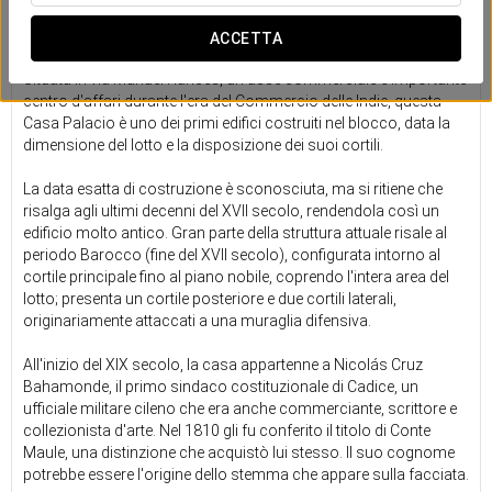
Un rifugio storico nel cuore del
vecchio Cadice
ACCETTA
Situata in via Manuel Rancés, un asse commerciale e importante
centro d'affari durante l'era del Commercio delle Indie, questa
Casa Palacio è uno dei primi edifici costruiti nel blocco, data la
dimensione del lotto e la disposizione dei suoi cortili.
La data esatta di costruzione è sconosciuta, ma si ritiene che
risalga agli ultimi decenni del XVII secolo, rendendola così un
edificio molto antico. Gran parte della struttura attuale risale al
periodo Barocco (fine del XVII secolo), configurata intorno al
cortile principale fino al piano nobile, coprendo l'intera area del
lotto; presenta un cortile posteriore e due cortili laterali,
originariamente attaccati a una muraglia difensiva.
All'inizio del XIX secolo, la casa appartenne a Nicolás Cruz
Bahamonde, il primo sindaco costituzionale di Cadice, un
ufficiale militare cileno che era anche commerciante, scrittore e
collezionista d'arte. Nel 1810 gli fu conferito il titolo di Conte
Maule, una distinzione che acquistò lui stesso. Il suo cognome
potrebbe essere l'origine dello stemma che appare sulla facciata.