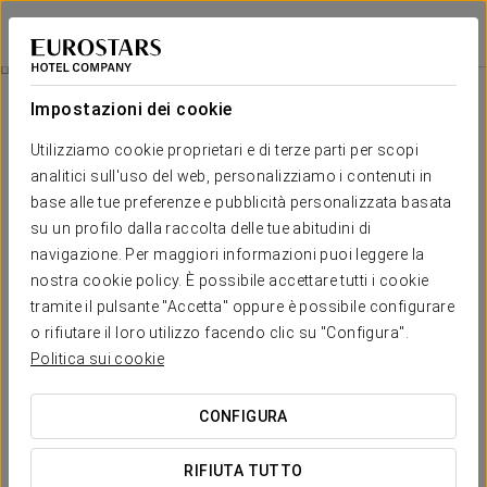
Tandem Torres de Cádiz Suites
CADICE
Accedi a Star Tr
Storia Dell’Edificio
Impostazioni dei cookie
Storia dell’edificio
Utilizziamo cookie proprietari e di terze parti per scopi
analitici sull'uso del web, personalizziamo i contenuti in
base alle tue preferenze e pubblicità personalizzata basata
su un profilo dalla raccolta delle tue abitudini di
navigazione. Per maggiori informazioni puoi leggere la
nostra cookie policy. È possibile accettare tutti i cookie
tramite il pulsante "Accetta" oppure è possibile configurare
o rifiutare il loro utilizzo facendo clic su "Configura".
Politica sui cookie
CONFIGURA
RIFIUTA TUTTO