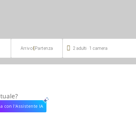

.
{
2
adulti
1
camera
Arrivo
Partenza
rtuale?
a con l'Assistente IA