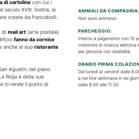
 di cartoline
con cui i
 secolo XVIII. Inoltre, le
ANIMALI DA COMPAGNIA
te create da francobolli.
Non sono ammessi
PARCHEGGIO:
i di
mail art
(arte postale)
Interno a pagamento con 10 p
dificio
fanno da cornice
colonnina di ricarica elettrica
e anche al suo
ristorante
per persone con disabilità.
ORARIO PRIMA COLAZIO
San Agustín, nel pieno
Dal lunedì al venerdì dalle 8:0
a Rioja e delle sue
e nei fine settimana e nei giorn
he lo rende il punto di
dalle 8:00 alle 11:30