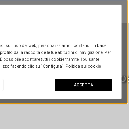
itici sull'uso del web, personalizziamo i contenuti in base
rofilo dalla raccolta delle tue abitudini di navigazione. Per
possibile accettare tutti i cookie tramite il pulsante
tilizzo facendo clic su "Configura".
Politica sui cookie
Áurea Palacio de Correo
ACCETTA
LOGROÑO