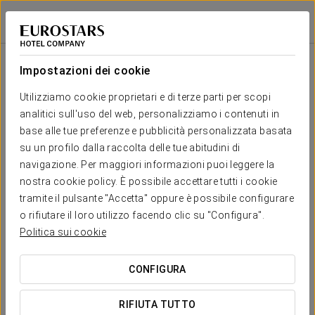
Spa
Áurea Palacio de Correos
LOGROÑO
Accedi a Star Tr
Spa
Impostazioni dei cookie
Utilizziamo cookie proprietari e di terze parti per scopi
analitici sull'uso del web, personalizziamo i contenuti in
base alle tue preferenze e pubblicità personalizzata basata
su un profilo dalla raccolta delle tue abitudini di
navigazione. Per maggiori informazioni puoi leggere la
nostra cookie policy. È possibile accettare tutti i cookie
tramite il pulsante "Accetta" oppure è possibile configurare
o rifiutare il loro utilizzo facendo clic su "Configura".
Politica sui cookie
CONFIGURA
La nostra Spa
RIFIUTA TUTTO
La nostra meravigliosa
spa
è dotata di tutto il necessario per