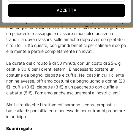
godersi un momento di relax unico. Disponiamo di un'ampia
varietà di docce dinamiche e di contrasto con aromaterapia
ACCETTA
all'estratto di pino e frutto della passione, oltre alla
cromoterapia, una sauna secca a 80º, un bagno turco a 45º,
una magnifica piscina con lettini a bolle all'interno per godersi
un piacevole massaggio e rilassare i muscoli e una zona
tranquilla dove rilassarsi sulle amache dopo aver completato il
circuito. Tutto questo, con grandi benefici per calmare il corpo
e la mente e partire completamente rinnovati.
La durata del circuito è di 50 minuti, con un costo di 25 € gli
ospiti e 30 € per i clienti esterni. È necessario portare un
costume da bagno, ciabatte e cuffia. Nel caso in cui il cliente
non ne avesse, offriamo costumi da bagno uomo e donna (20
€), cuffia (3 €), ciabatte (3 €) e un pacchetto con cuffia e
ciabatte (5 €). Forniamo anche asciugamani ai nostri clienti.
Sia il circuito che i trattamenti saranno sempre proposti in
base alla disponibilità ed è necessario per entrambi prenotare
in anticipo.
Buoni regalo