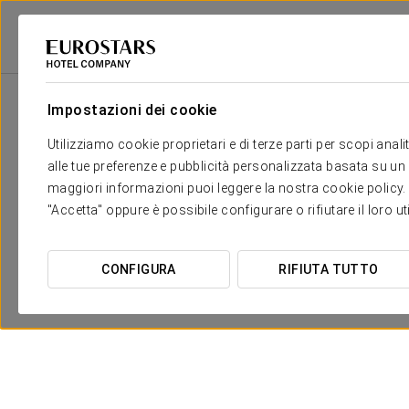
Eurostars Hotel Company
Spagna
Pontevedra - O Grove
Eurostars G
Impostazioni dei cookie
Utilizziamo cookie proprietari e di terze parti per scopi anal
alle tue preferenze e pubblicità personalizzata basata su un p
maggiori informazioni puoi leggere la nostra cookie policy. È 
"Accetta" oppure è possibile configurare o rifiutare il loro u
CONFIGURA
RIFIUTA TUTTO