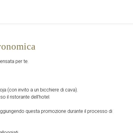
Italiano
Accedi a Star Traveler o 
tronomica
ensata per te.
oja (con invito a un bicchiere di cava).
 il ristorante dell’hotel.
aggiungendo questa promozione durante il processo di
alloggiati.