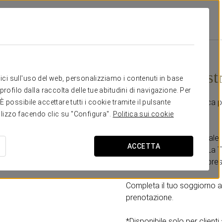
ran Hotel La Toja
Promozioni
Evasione Gastronomica
105 €
Evasione gas
itici sull'uso del web, personalizziamo i contenuti in base
rofilo dalla raccolta delle tue abitudini di navigazione. Per
Goditi un’esperienza unica p
possibile accettare tutti i cookie tramite il pulsante
tilizzo facendo clic su "Configura".
Politica sui cookie
Include:
- Sessione nel club termale.
ACCETTA
- Ingresso al casinò de La T
- Cena menù dello chef presso
Completa il tuo soggiorno 
prenotazione.
*Disponibile solo per clienti 