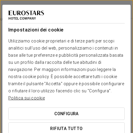
Eurostars Gran Hotel La Toja
PONTEVEDRA - O GROVE
Accedi a Star Tr
Evasione Termale
Impostazioni dei cookie
Utilizziamo cookie proprietari e di terze parti per scopi
analitici sull'uso del web, personalizziamo i contenuti in
base alle tue preferenze e pubblicità personalizzata basata
su un profilo dalla raccolta delle tue abitudini di
navigazione. Per maggiori informazioni puoi leggere la
nostra cookie policy. È possibile accettare tutti i cookie
tramite il pulsante "Accetta" oppure è possibile configurare
€ 80 a persona
o rifiutare il loro utilizzo facendo clic su "Configura".
Evasione termale
Politica sui cookie
Stacca dalla routine quotidiana e goditi questa esperienza
CONFIGURA
pensata appositamente per te.
RIFIUTA TUTTO