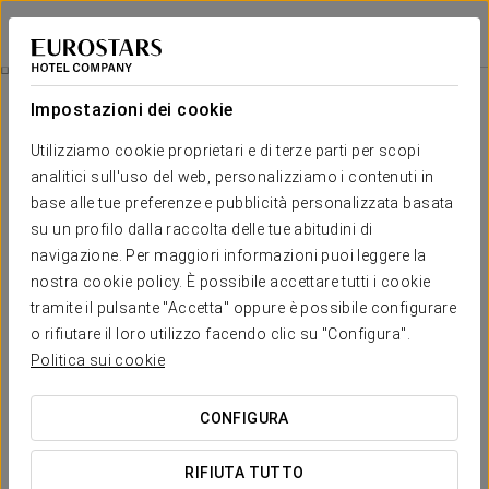
Eurostars Hotel Real
SANTANDER
Accedi a Star Tr
Aperitivo Contemplando Il Nord
Impostazioni dei cookie
Utilizziamo cookie proprietari e di terze parti per scopi
analitici sull'uso del web, personalizziamo i contenuti in
base alle tue preferenze e pubblicità personalizzata basata
su un profilo dalla raccolta delle tue abitudini di
navigazione. Per maggiori informazioni puoi leggere la
nostra cookie policy. È possibile accettare tutti i cookie
tramite il pulsante "Accetta" oppure è possibile configurare
€12/persona
o rifiutare il loro utilizzo facendo clic su "Configura".
Aperitivo contemplando il nord
Politica sui cookie
Non dimenticare la tradizione gastronomica della Spagna
CONFIGURA
settentrionale e assapora l'antipasto più tipico di Santander:
piatto di formaggi della Cantabria accompagnato da un
RIFIUTA TUTTO