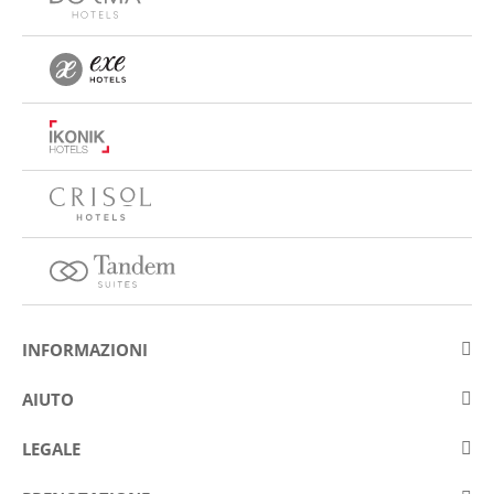
INFORMAZIONI
Su Eurostars Hotel Company
AIUTO
Lavora con noi
Contattare
LEGALE
Concorsis
Domande e risposte frequenti (FAQ)
Avviso legale