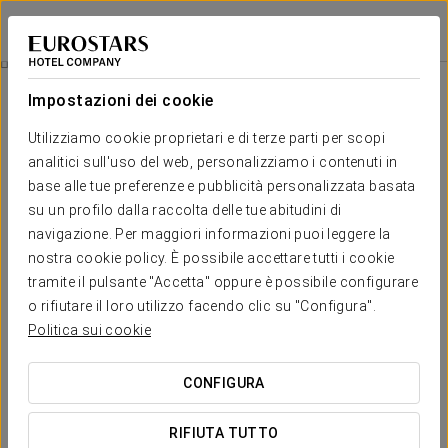
Eurostars Hotel Real
SANTANDER
Accedi a Star Tr
Visita Guidata Alla Cantina-Distilleria Picos De Cabariezo
Impostazioni dei cookie
Utilizziamo cookie proprietari e di terze parti per scopi
analitici sull'uso del web, personalizziamo i contenuti in
base alle tue preferenze e pubblicità personalizzata basata
su un profilo dalla raccolta delle tue abitudini di
navigazione. Per maggiori informazioni puoi leggere la
nostra cookie policy. È possibile accettare tutti i cookie
tramite il pulsante "Accetta" oppure è possibile configurare
25 €/persona
o rifiutare il loro utilizzo facendo clic su "Configura".
Visita guidata alla cantina-distilleria
Politica sui cookie
Picos de Cabariezo
CONFIGURA
Goditi una visita guidata alle strutture della cantina-distilleria
Picos de Cabariezo e scopri come i loro vini, grappe, liquori,
RIFIUTA TUTTO