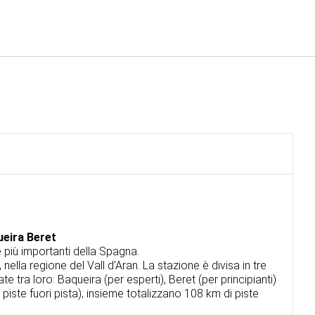
Italiano
Accedi a Star Traveler o 
ueira Beret
e più importanti della Spagna.
, nella regione del Vall d’Aran. La stazione è divisa in tre
 tra loro: Baqueira (per esperti), Beret (per principianti)
ste fuori pista); insieme totalizzano 108 km di piste