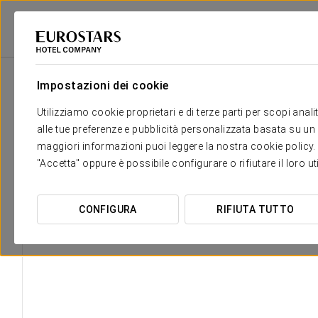
Eurostars Hotel Company
Spagna
Lleida - Baqueira
Eurostars La Ple
Impostazioni dei cookie
Utilizziamo cookie proprietari e di terze parti per scopi anal
alle tue preferenze e pubblicità personalizzata basata su un p
maggiori informazioni puoi leggere la nostra cookie policy. È 
"Accetta" oppure è possibile configurare o rifiutare il loro u
CONFIGURA
RIFIUTA TUTTO