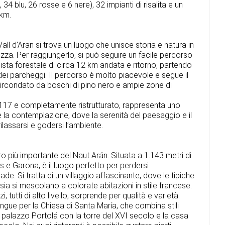
 34 blu, 26 rosse e 6 nere), 32 impianti di risalita e un
 km.
 Vall d’Aran si trova un luogo che unisce storia e natura in
zza. Per raggiungerlo, si può seguire un facile percorso
ista forestale di circa 12 km andata e ritorno, partendo
 dei parcheggi. Il percorso è molto piacevole e segue il
ircondato da boschi di pino nero e ampie zone di
 1117 e completamente ristrutturato, rappresenta uno
 e la contemplazione, dove la serenità del paesaggio e il
ilassarsi e godersi l’ambiente.
ro più importante del Naut Arán. Situata a 1.143 metri di
ties e Garona, è il luogo perfetto per perdersi
de. Si tratta di un villaggio affascinante, dove le tipiche
sia si mescolano a colorate abitazioni in stile francese.
zi, tutti di alto livello, sorprende per qualità e varietà.
tingue per la Chiesa di Santa María, che combina stili
 palazzo Portolá con la torre del XVI secolo e la casa