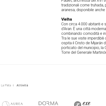
Paulet, anch’essa del XVI se
tradizionali come truhada, 
aranesa, disponibile anche i
Vielha
Con circa 4.000 abitanti e si
d’Aran. È una città moderna c
combinando comodità e int
Tra le sue visite imperdibil
ospita il Cristo de Mijarán
porticato del municipio, la
Torre del Generale Martinón
 La Pleta
Attività