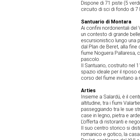
Dispone di 71 piste (5 verdi,
circuito di sci di fondo di 7
Santuario di Montara
Ai confini nordorientali del
un contesto di grande belle
escursionistico lungo una p
dal Plan de Beret, alla fine
fiume Noguera Pallaresa, c
pascolo.
Il Santuario, costruito nel
spazio ideale per il riposo
corso del fiume invitano a r
Arties
Insieme a Salardú, è il cent
altitudine, tra i fiumi Valar
passeggiando tra le sue stra
case in legno, pietra e arde
L’offerta di ristoranti e nego
Il suo centro storico si dis
romanico e gotico, la casa