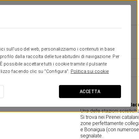
ta
Attività
Attività
itici sull'uso del web, personalizziamo i contenuti in base
rofilo dalla raccolta delle tue abitudini di navigazione. Per
possibile accettare tutti i cookie tramite il pulsante
tilizzo facendo clic su "Configura".
Politica sui cookie
Cosa visitare
ACCETTA
Stazione sciistica di Baq
Una delle stazioni sciistich
Si trova nei Pirenei catalani
zone perfettamente collegate
e Bonaigua (con numerose pi
segnalate.