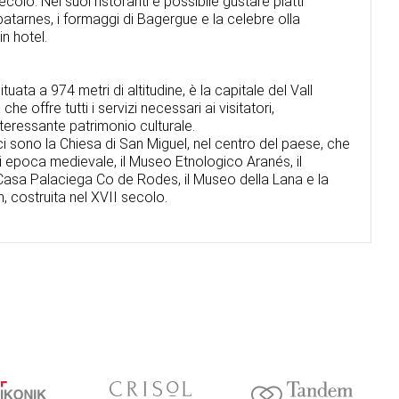
colo. Nei suoi ristoranti è possibile gustare piatti
patarnes, i formaggi di Bagergue e la celebre olla
n hotel.
tuata a 974 metri di altitudine, è la capitale del Vall
he offre tutti i servizi necessari ai visitatori,
eressante patrimonio culturale.
i ci sono la Chiesa di San Miguel, nel centro del paese, che
 di epoca medievale, il Museo Etnologico Aranés, il
 Casa Palaciega Co de Rodes, il Museo della Lana e la
, costruita nel XVII secolo.