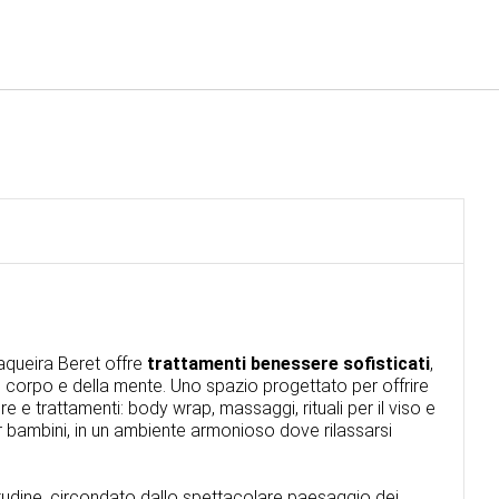
Italiano
Accedi a Star Traveler o 
aqueira Beret offre
trattamenti benessere sofisticati
,
l corpo e della mente. Uno spazio progettato per offrire
e trattamenti: body wrap, massaggi, rituali per il viso e
r bambini, in un ambiente armonioso dove rilassarsi
titudine, circondato dallo spettacolare paesaggio dei