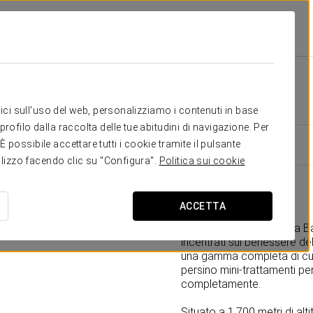
ta
Strutture E Servizi
Spa
Spa
itici sull'uso del web, personalizziamo i contenuti in base
rofilo dalla raccolta delle tue abitudini di navigazione. Per
possibile accettare tutti i cookie tramite il pulsante
tilizzo facendo clic su "Configura".
Politica sui cookie
Occitania spa
ACCETTA
Il nostro esclusivo spa a B
incentrati sul benessere de
una gamma completa di cure 
persino mini-trattamenti pe
completamente.
Situato a 1.700 metri di al