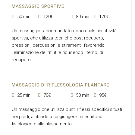
MASSAGGIO SPORTIVO
50 min
130€
80 min
170€
Un massaggio raccomandato dopo qualsiasi attività
sportiva, che utilizza tecniche post-recupero,
pressioni, percussioni e stiramenti, favorendo
l'eliminazione dei rifiuti e riducendo i tempi di
recupero.
MASSAGGIO DI RIFLESSOLOGIA PLANTARE
25 min
70€
50 min
95€
Un massaggio che utilizza punti riflessi specifici situati
nei piedi, aiutando a raggiungere un equilibrio
fisiologico e alla rilassamento.