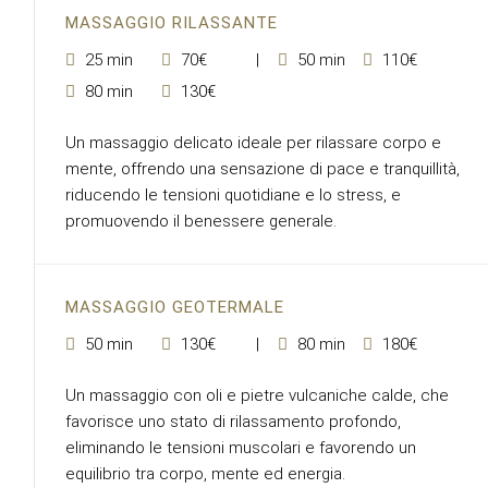
MASSAGGIO RILASSANTE
25 min
70€
50 min
110€
80 min
130€
Un massaggio delicato ideale per rilassare corpo e
mente, offrendo una sensazione di pace e tranquillità,
riducendo le tensioni quotidiane e lo stress, e
promuovendo il benessere generale.
MASSAGGIO GEOTERMALE
50 min
130€
80 min
180€
Un massaggio con oli e pietre vulcaniche calde, che
favorisce uno stato di rilassamento profondo,
eliminando le tensioni muscolari e favorendo un
equilibrio tra corpo, mente ed energia.