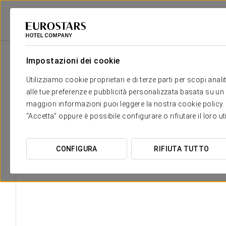
Eurostars Hotel Company
Spagna
Lleida - Baqueira
Eurostars La Ple
Impostazioni dei cookie
Utilizziamo cookie proprietari e di terze parti per scopi anal
alle tue preferenze e pubblicità personalizzata basata su un p
maggiori informazioni puoi leggere la nostra cookie policy. È 
"Accetta" oppure è possibile configurare o rifiutare il loro u
CONFIGURA
RIFIUTA TUTTO