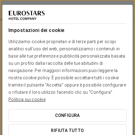
Eurostars La Pleta
LLEIDA - BAQUEIRA
Accedi a Star Tr
Camere
Impostazioni dei cookie
Camere
Il comfort e il riposo di cui hai
Utilizziamo cookie proprietari e di terze parti per scopi
bisogno
analitici sull'uso del web, personalizziamo i contenuti in
base alle tue preferenze e pubblicità personalizzata basata
su un profilo dalla raccolta delle tue abitudini di
Dormire in una delle 72 camere dell’Eurostars La Pleta a
navigazione. Per maggiori informazioni puoi leggere la
Baqueira Beret è un’esperienza davvero unica. Ogni spazio
offre lusso a due passi dalle piste, ideale per rilassarsi dopo
nostra cookie policy. È possibile accettare tutti i cookie
una giornata intensa di sci.
tramite il pulsante "Accetta" oppure è possibile configurare
o rifiutare il loro utilizzo facendo clic su "Configura".
Tutte le camere sono dotate dei massimi comfort:
riscaldamento a pavimento, piumoni e cuscini in piuma d’oca e
Politica sui cookie
cassaforte digitale. Un ambiente sofisticato dove il riposo
diventa un vero piacere.
CONFIGURA
SERVIZI ESCLUSIVI
RIFIUTA TUTTO