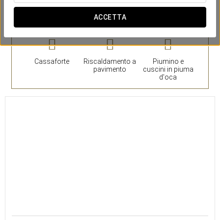
Camera
ACCETTA
Cassaforte
Riscaldamento a
Piumino e
pavimento
cuscini in piuma
d'oca
21