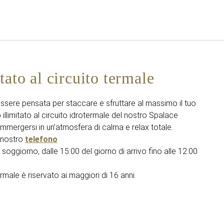
Italiano
Accedi a Star Traveler o 
tato al circuito termale
essere pensata per staccare e sfruttare al massimo il tuo
llimitato al circuito idrotermale del nostro Spalace
immergersi in un’atmosfera di calma e relax totale.
l nostro
telefono
 soggiorno, dalle 15:00 del giorno di arrivo fino alle 12:00
rmale è riservato ai maggiori di 16 anni.