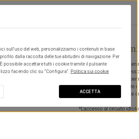
sta
Promozioni
Accesso Illimitato Al Circuito Termale
60 € a persona
Accesso illimi
itici sull'uso del web, personalizziamo i contenuti in base
rofilo dalla raccolta delle tue abitudini di navigazione. Per
Goditi un’esperienza di ben
possibile accettare tutti i cookie tramite il pulsante
soggiorno. Include accesso i
tilizzo facendo clic su "Configura".
Politica sui cookie
Wellness Center, ideale per 
*Indica data e ora tramite i
ACCETTA
*Valido per la prima notte di
del giorno successivo.
*L’accesso al circuito idrote