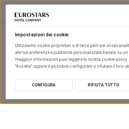
Eurostars Hotel Company
Spagna
Toledo
Eurostars Palacio Buenavi
Impostazioni dei cookie
Utilizziamo cookie proprietari e di terze parti per scopi anal
alle tue preferenze e pubblicità personalizzata basata su un p
maggiori informazioni puoi leggere la nostra cookie policy. È 
"Accetta" oppure è possibile configurare o rifiutare il loro u
CONFIGURA
RIFIUTA TUTTO