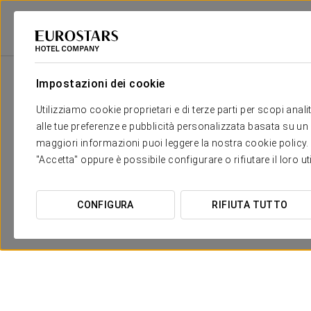
Eurostars Hotel Company
Spagna
Toledo
Eurostars Palacio Buenavi
Impostazioni dei cookie
Utilizziamo cookie proprietari e di terze parti per scopi anal
alle tue preferenze e pubblicità personalizzata basata su un p
maggiori informazioni puoi leggere la nostra cookie policy. È 
"Accetta" oppure è possibile configurare o rifiutare il loro u
CONFIGURA
RIFIUTA TUTTO