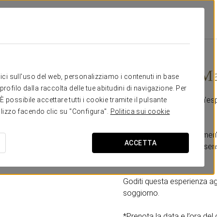
sta
Promozioni
Esperienza Massaggio Essenze E Sensi
80 € a persona
Esperienza Ma
itici sull'uso del web, personalizziamo i contenuti in base
rofilo dalla raccolta delle tue abitudini di navigazione. Per
Lasciati avvolgere da un’e
possibile accettare tutti i cookie tramite il pulsante
tilizzo facendo clic su "Configura".
Politica sui cookie
Include:
- Benvenuto: acqua “Numen
ACCETTA
- Massaggio essenze e sensi
- Parcheggio.
Goditi questa esperienza a
soggiorno.
*Prenota la data e l’ora del