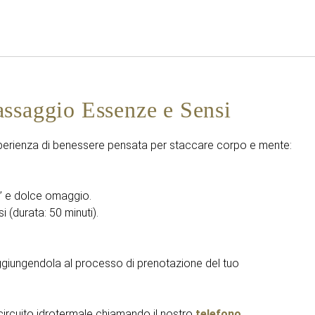
Italiano
Accedi a Star Traveler o 
ssaggio Essenze e Sensi
sperienza di benessere pensata per staccare corpo e mente:
” e dolce omaggio.
 (durata: 50 minuti).
ggiungendola al processo di prenotazione del tuo
 circuito idrotermale chiamando il nostro
telefono
.