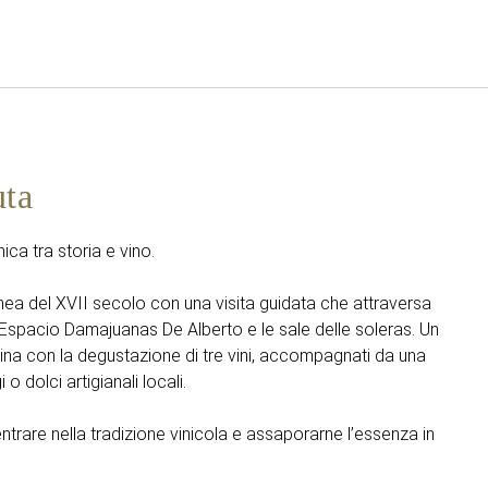
Italiano
Accedi a Star Traveler o 
uta
ica tra storia e vino.
nea del XVII secolo con una visita guidata che attraversa
Espacio Damajuanas De Alberto e le sale delle soleras. Un
ina con la degustazione di tre vini, accompagnati da una
o dolci artigianali locali.
trare nella tradizione vinicola e assaporarne l’essenza in