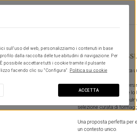
Promozioni
Memoria Vissuta
20 € adulti
5 € bambini
itici sull'uso del web, personalizziamo i contenuti in base
Memoria viss
rofilo dalla raccolta delle tue abitudini di navigazione. Per
possibile accettare tutti i cookie tramite il pulsante
Immergiti in un’esperienza un
tilizzo facendo clic su "Configura".
Politica sui cookie
Scopri una cantina sotterra
ACCETTA
spazi emblematici come lo 
viaggio sensoriale che culm
selezione curata di formaggi 
Una proposta perfetta per en
un contesto unico.