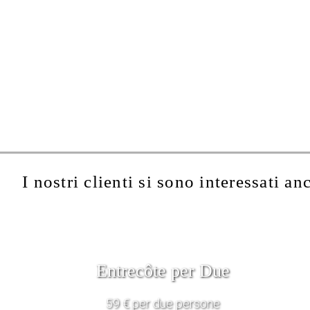
I nostri clienti si sono interessati an
Entrecôte per Due
59 € per due persone