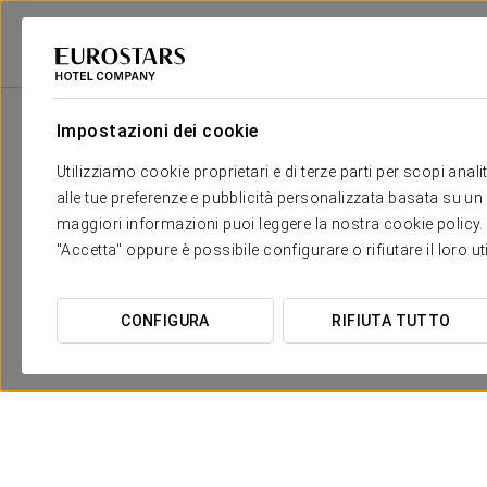
Eurostars Hotel Company
Spagna
Valladolid
Eurostars Valladolid
Impostazioni dei cookie
Utilizziamo cookie proprietari e di terze parti per scopi anal
alle tue preferenze e pubblicità personalizzata basata su un p
maggiori informazioni puoi leggere la nostra cookie policy. È 
"Accetta" oppure è possibile configurare o rifiutare il loro u
CONFIGURA
RIFIUTA TUTTO