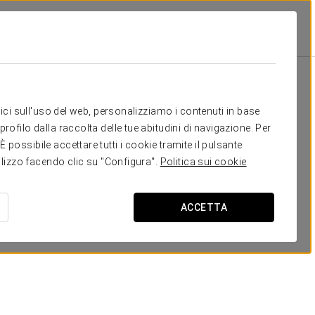
Scuola
Banchetto
Cocktail
U-Sha
-
30
25
20
Il tuo evento a
itici sull'uso del web, personalizziamo i contenuti in base
rofilo dalla raccolta delle tue abitudini di navigazione. Per
possibile accettare tutti i cookie tramite il pulsante
tilizzo facendo clic su "Configura".
Politica sui cookie
RICHIEDI PREVENTIVO
ACCETTA