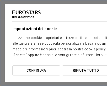
2
Salone
m
Dimensioni
Sala Cervantes
2
x
Impostazioni dei cookie
60 m
Utilizziamo cookie proprietari e di terze parti per scopi anal
alle tue preferenze e pubblicità personalizzata basata su un p
maggiori informazioni puoi leggere la nostra cookie policy. È 
"Accetta" oppure è possibile configurare o rifiutare il loro u
CONFIGURA
RIFIUTA TUTTO