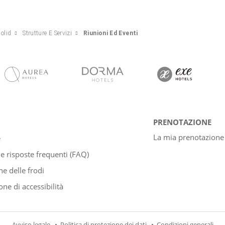
dolid
Strutture E Servizi
Riunioni Ed Eventi
PRENOTAZIONE
La mia prenotazione
e
 risposte frequenti (FAQ)
e delle frodi
one di accessibilità
Avviso legale
Politica di protezione dei dati
Condizioni generali