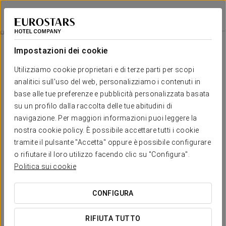
Eurostars Valladolid
VALLADOLID
Accedi a Star Tr
Giro In Barca Sul Pisuerga
Impostazioni dei cookie
Utilizziamo cookie proprietari e di terze parti per scopi
analitici sull'uso del web, personalizziamo i contenuti in
base alle tue preferenze e pubblicità personalizzata basata
su un profilo dalla raccolta delle tue abitudini di
navigazione. Per maggiori informazioni puoi leggere la
nostra cookie policy. È possibile accettare tutti i cookie
tramite il pulsante "Accetta" oppure è possibile configurare
€14 a persona
o rifiutare il loro utilizzo facendo clic su "Configura".
Giro in Barca sul Pisuerga
Politica sui cookie
Vivi Valladolid da un’altra prospettiva a bordo della Leyenda
CONFIGURA
del Pisuerga, una barca ispirata ai storici battelli a vapore del
Mississippi del XIX secolo. Goditi un percorso di 13 km
RIFIUTA TUTTO