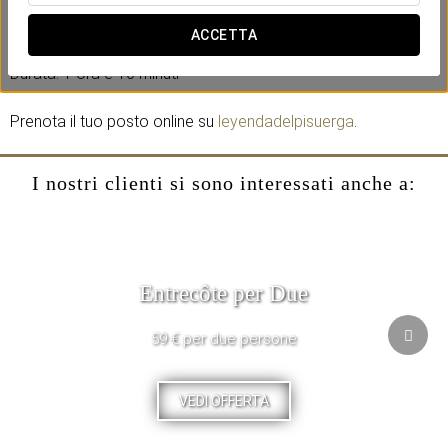
(andata e ritorno) mentre ammiri la città e ti rilassi con il
servizio bar a bordo.
ACCETTA
Durata: 1 ora e 10 minuti
Prenota il tuo posto online su
leyendadelpisuerga
.
I nostri clienti si sono interessati anche a:
Entrecôte per Due
59 € per due persone
VEDI OFFERTA