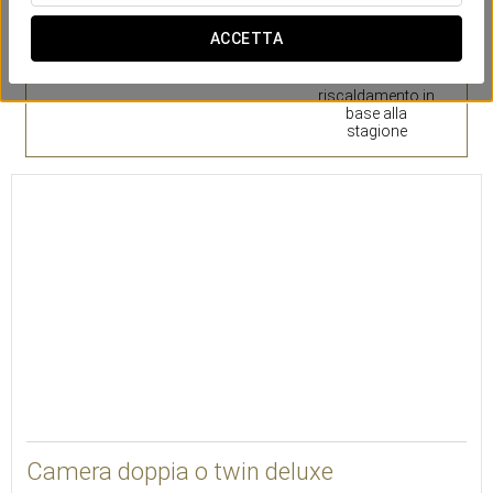
ACCETTA
Linea cortesia
Minibar
Aria o
riscaldamento in
base alla
stagione
Camera doppia o twin deluxe