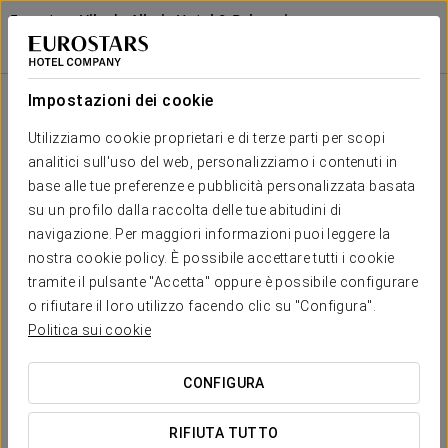
Eurostars Vila de Allariz Hotel & Balneario
OURENSE - ALLARIZ
Accedi a Star Tr
Camere
Impostazioni dei cookie
Camere
Il comfort e il riposo di cui hai
Utilizziamo cookie proprietari e di terze parti per scopi
bisogno
analitici sull'uso del web, personalizziamo i contenuti in
base alle tue preferenze e pubblicità personalizzata basata
su un profilo dalla raccolta delle tue abitudini di
Le camere dell’Eurostars Vila de Allariz Hotel & Spa sono state
navigazione. Per maggiori informazioni puoi leggere la
progettate per offrire un’esperienza di comfort e tranquillità in
un ambiente naturale unico. Con uno stile contemporaneo e
nostra cookie policy. È possibile accettare tutti i cookie
una decorazione curata nei minimi dettagli, ogni spazio
tramite il pulsante "Accetta" oppure è possibile configurare
combina eleganza, calore e funzionalità, creando l’atmosfera
o rifiutare il loro utilizzo facendo clic su "Configura".
perfetta per rilassarsi e staccare la spina.
Politica sui cookie
SERVIZI ESCLUSIVI
CONFIGURA
Camera
RIFIUTA TUTTO