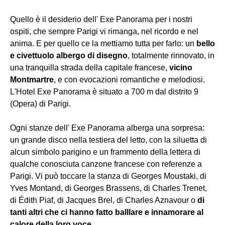
Quello è il desiderio dell' Exe Panorama per i nostri
ospiti, che sempre Parigi vi rimanga, nel ricordo e nel
anima. E per quello ce la mettiamo tutta per farlo: un
bello
e civettuolo albergo di disegno
, totalmente rinnovato, in
una tranquilla strada della capitale francese,
vicino
Montmartre
, e con evocazioni romantiche e melodiosi.
L'Hotel Exe Panorama è situato a 700 m dal distrito 9
(Opera) di Parigi.
Ogni stanze dell' Exe Panorama alberga una sorpresa:
un grande disco nella testiera del letto, con la siluetta di
alcun simbolo parigino e un frammento della lettera di
qualche conosciuta canzone francese con referenze a
Parigi. Vi può toccare la stanza di Georges Moustaki, di
Yves Montand, di Georges Brassens, di Charles Trenet,
di Édith Piaf, di Jacques Brel, di Charles Aznavour o
di
tanti altri che ci hanno fatto balllare e innamorare al
calore della loro voce
.