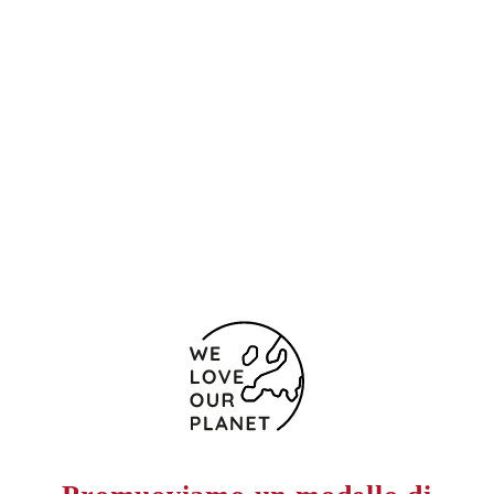
Posizione e contatti
Rue des Messageries, 9
Parigi
75010 Francia
+33147704402
0033140229109
Modulo di contatto