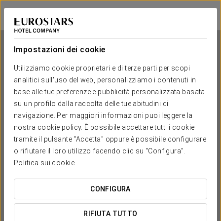
Exe Panorama
PARIGI
Accedi a Star Tr
Impostazioni dei cookie
Utilizziamo cookie proprietari e di terze parti per scopi
analitici sull'uso del web, personalizziamo i contenuti in
Exe Panorama
base alle tue preferenze e pubblicità personalizzata basata
su un profilo dalla raccolta delle tue abitudini di
PARIGI
navigazione. Per maggiori informazioni puoi leggere la
nostra cookie policy. È possibile accettare tutti i cookie
tramite il pulsante "Accetta" oppure è possibile configurare
o rifiutare il loro utilizzo facendo clic su "Configura".
Politica sui cookie
CONFIGURA
QUANDO VUOI ANDARE?


RIFIUTA TUTTO