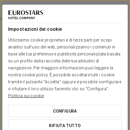
Exe Panorama
PARIGI
Accedi a Star Tr
Esperienza Business
Impostazioni dei cookie
Utilizziamo cookie proprietari e di terze parti per scopi
analitici sull'uso del web, personalizziamo i contenuti in
base alle tue preferenze e pubblicità personalizzata basata
su un profilo dalla raccolta delle tue abitudini di
navigazione. Per maggiori informazioni puoi leggere la
nostra cookie policy. È possibile accettare tutti i cookie
tramite il pulsante "Accetta" oppure è possibile configurare
o rifiutare il loro utilizzo facendo clic su "Configura".
16 €
Esperienza Business
Politica sui cookie
Ideata per chi apprezza i piccoli piaceri della vita, questa
CONFIGURA
esperienza ti offre un comfort extra in ogni momento.
RIFIUTA TUTTO