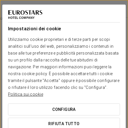
Exe Panorama
PARIGI
Accedi a Star Tr
Scoprite Parigi La Senna
Impostazioni dei cookie
Utilizziamo cookie proprietari e di terze parti per scopi
analitici sull'uso del web, personalizziamo i contenuti in
base alle tue preferenze e pubblicità personalizzata basata
su un profilo dalla raccolta delle tue abitudini di
navigazione. Per maggiori informazioni puoi leggere la
nostra cookie policy. È possibile accettare tutti i cookie
tramite il pulsante "Accetta" oppure è possibile configurare
o rifiutare il loro utilizzo facendo clic su "Configura".
19 € per persona
Scoprite Parigi la Senna
Politica sui cookie
Una crociera sulla Senna per riscoprire questa destinazione
CONFIGURA
da una nuova prospettiva, mentre scopri i suoi luoghi più
iconici lungo il percorso.
RIFIUTA TUTTO