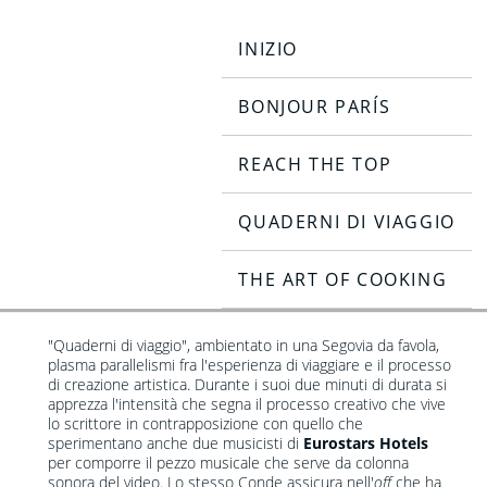
INIZIO
BONJOUR PARÍS
REACH THE TOP
VEDERE DI PIÙ
INIZIO
QUADERNI DI VIAGGIO
THE ART OF COOKING
"Quaderni di viaggio", ambientato in una Segovia da favola,
plasma parallelismi fra l'esperienza di viaggiare e il processo
di creazione artistica. Durante i suoi due minuti di durata si
apprezza l'intensità che segna il processo creativo che vive
lo scrittore in contrapposizione con quello che
sperimentano anche due musicisti di
Eurostars Hotels
per comporre il pezzo musicale che serve da colonna
sonora del video. Lo stesso Conde assicura nell'
off
che ha