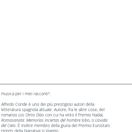
musica per i miei racconti".
Alfredo Conde è uno dei più prestigiosi autori della
letteratura spagnola attuale. Autore, fra le altre cose, del
romanzo
Los Otros Días
con cui ha vinto il Premio Nadal,
Romasanata: Memorias inciertas del hombre lobo
, o
Llovida
del Cielo
. È inoltre membro della giuria del Premio Eurostars
Hotels della Narrativa si Viaggio.