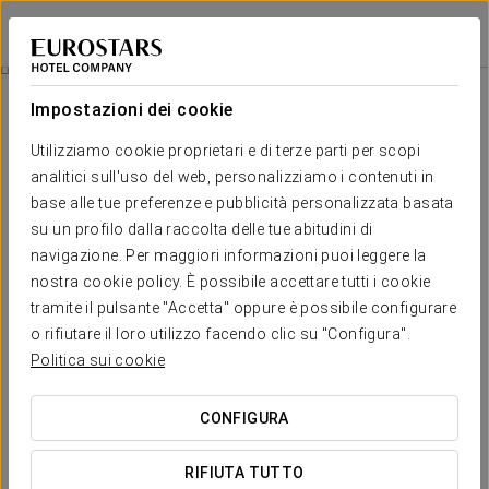
Eurostars Grand Cayacoa
SAMANÁ
Accedi a Star Tr
Extended Pass
Impostazioni dei cookie
Utilizziamo cookie proprietari e di terze parti per scopi
analitici sull'uso del web, personalizziamo i contenuti in
base alle tue preferenze e pubblicità personalizzata basata
su un profilo dalla raccolta delle tue abitudini di
navigazione. Per maggiori informazioni puoi leggere la
nostra cookie policy. È possibile accettare tutti i cookie
tramite il pulsante "Accetta" oppure è possibile configurare
65 $
o rifiutare il loro utilizzo facendo clic su "Configura".
Extended Pass
Politica sui cookie
Prolunga il tuo soggiorno con la nostra promozione
CONFIGURA
Extended Pass. Accedi a tutti i vantaggi della formula tutto
incluso dalle 10:00 del giorno di arrivo e continua a vivere
RIFIUTA TUTTO