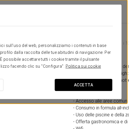
rs Grand Cayacoa
Promozioni
Night Pass
74 USD adulti
40 USD bambini (sotto i 1
itici sull'uso del web, personalizziamo i contenuti in base
Night Pass
rofilo dalla raccolta delle tue abitudini di navigazione. Per
possibile accettare tutti i cookie tramite il pulsante
Accedi alle aree comuni desi
tilizzo facendo clic su "Configura".
Politica sui cookie
divertimento. Il nostro Nigh
completa fino a mezzanott
ACCETTA
Include:
- Accesso alle aree comuni
- Consumo in formula all-inclu
- Uso delle piscine e della zo
- Offerta gastronomica e di 
- Wifi.