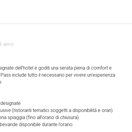
Italiano
Accedi a Star Traveler o 
3 anni)
gnate dell'hotel e goditi una serata piena di comfort e
t Pass include tutto il necessario per vivere un'esperienza
e.
 designate.
sive (ristoranti tematici soggetti a disponibilità e orari).
na spiaggia (fino all’orario di chiusura).
bevande disponibile durante l’orario.