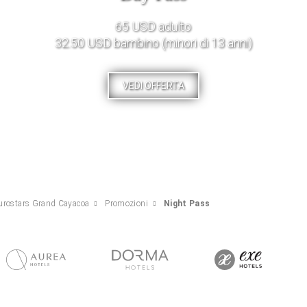
65 USD adulto
32.50 USD bambino (minori di 13 anni)
VEDI OFFERTA
urostars Grand Cayacoa
Promozioni
Night Pass