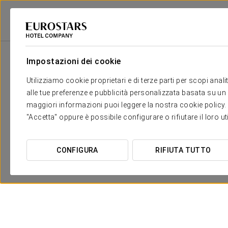
Eurostars Hotel Company
Repubblica Dominicana
Samaná
Eurosta
Impostazioni dei cookie
Utilizziamo cookie proprietari e di terze parti per scopi anal
alle tue preferenze e pubblicità personalizzata basata su un p
maggiori informazioni puoi leggere la nostra cookie policy. È 
"Accetta" oppure è possibile configurare o rifiutare il loro u
CONFIGURA
RIFIUTA TUTTO