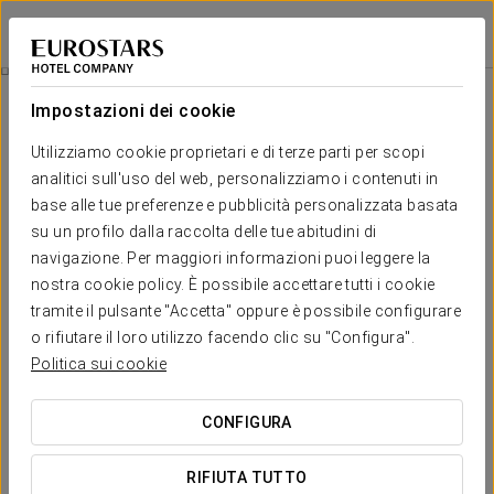
Eurostars Valladolid
VALLADOLID
Accedi a Star Tr
Grand Sunday Brunch
Impostazioni dei cookie
Grand Sunday Brunch
Utilizziamo cookie proprietari e di terze parti per scopi
analitici sull'uso del web, personalizziamo i contenuti in
Un omaggio ricco di storia
base alle tue preferenze e pubblicità personalizzata basata
Molto prima di diventare l’attuale Eurostars Valladolid, questo
su un profilo dalla raccolta delle tue abitudini di
spazio faceva parte della vita quotidiana della città come
navigazione. Per maggiori informazioni puoi leggere la
centro commerciale dove, per 25 pesetas, era possibile
nostra cookie policy. È possibile accettare tutti i cookie
gustare una merenda.
tramite il pulsante "Accetta" oppure è possibile configurare
Oggi recuperiamo quel ricordo con uno sguardo nuovo. Il
o rifiutare il loro utilizzo facendo clic su "Configura".
nostro Grand Sunday Brunch è un omaggio a quella tradizione.
Politica sui cookie
Così, per 25 euro, proponiamo di trasformare le domeniche
CONFIGURA
dalle 12:00 alle 13:30 in un piccolo rituale in cui il tempo si
ferma, la tavola si condivide e torna il piacere di godere senza
fretta.
RIFIUTA TUTTO